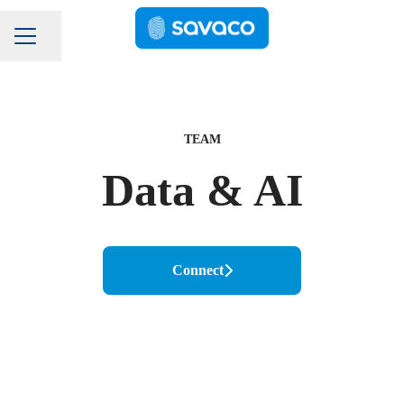
Pagina delen
Carrièremenu
TEAM
Data & AI
Connect