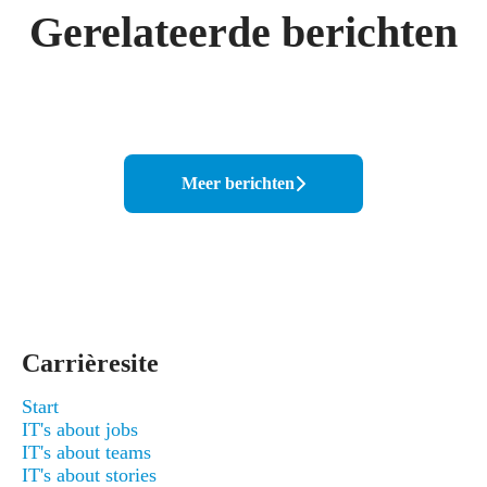
Gerelateerde berichten
AI bij Savaco: we wachten niet op
de toekomst. We bouwen ze zelf.
35 kaarsjes voor Savaco
F.C. Savaco
Meer berichten
Carrièresite
Start
IT's about jobs
IT's about teams
IT's about stories