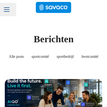
Pagina delen
Carrièremenu
Berichten
Alle posts
sportcomité
sportbedrijf
feestcomité